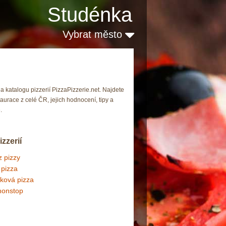
Studénka
Vybrat město
na katalogu pizzerií PizzaPizzerie.net. Najdete
aurace z celé ČR, jejich hodnocení, tipy a
.
izzerií
 pizzy
 pizza
ková pizza
nonstop