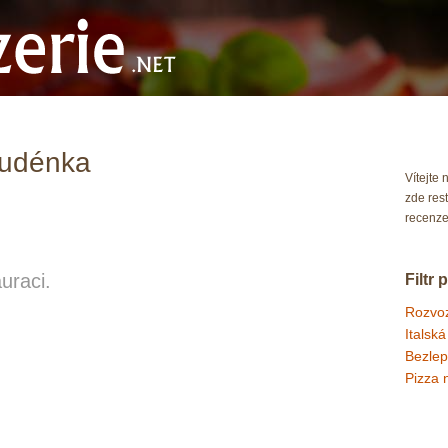
tudénka
Vítejte 
zde rest
recenze
uraci.
Filtr p
Rozvoz
Italská
Bezlep
Pizza 