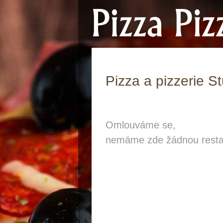
Pizza a pizzerie S
Omlouváme se,
nemáme zde žádnou resta