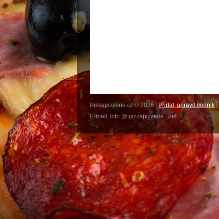
Pizzapizzerie.cz © 2026 |
Přidat, upravit podnik
|
E-mail: info @ pizzapizzerie . net